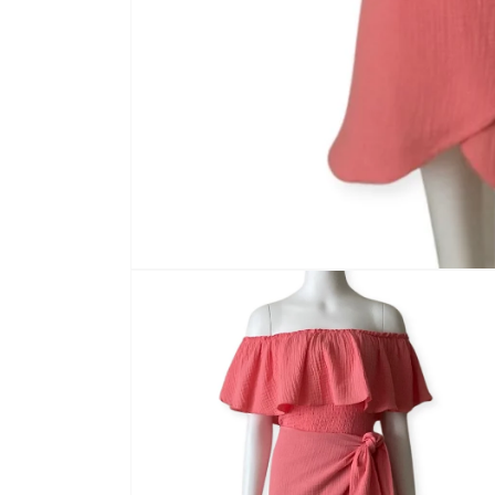
モ
ー
ダ
ル
で
メ
デ
ィ
ア
(1)
を
開