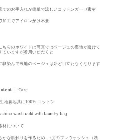
家でのお手入れが簡単で涼しいコットンガーゼ素材
ワ加工でアイロンがけ不要
こちらのホワイトは写真ではベージュの裏地が透けて
えていますが着用いただくと
に馴染んで裏地のベージュは殆ど目立たなくなります
ntent ＋ Care
表生地裏地共に100% コットン
achine wash cold with laundry bag
素材について
らかな肌触りを作るため、2度のプレウォッシュ（洗