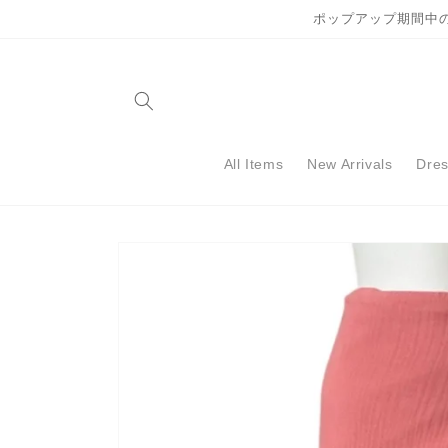
コンテ
ポップアップ期間中
ンツに
進む
All Items
New Arrivals
Dre
商品情
報にス
キップ