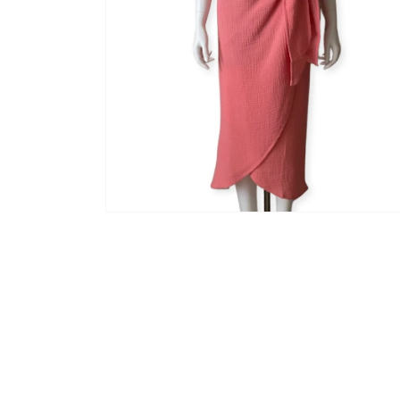
く
モ
ー
ダ
ル
で
メ
デ
ィ
ア
(2)
を
開