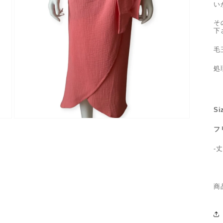
い
そ
下
毛
処
Si
モ
フ
ー
ダ
-
ル
で
メ
デ
ィ
商
ア
(3)
を
開