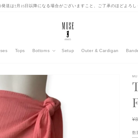
の発送は7月25日以降になる場合がございますこと、ご了承のほどよろし
sses
Tops
Bottoms
Setup
Outer & Cardigan
Bande
MU
T
R
¥8
pr
数
数