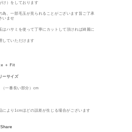
がけ）をしております
の為、一部毛玉が見られることがございます旨ご了承
さいませ
玉はハサミを使って丁寧にカットして頂ければ綺麗に
理していただけます
ze ＋ Fit
リーサイズ
丈 （一番長い部分）cm
品により1cmほどの誤差が生じる場合がございます
Share