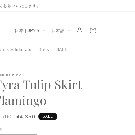
くお願いいたします。
ロ
カ
グ
国
言
ー
日本 | JPY ¥
日本語
イ
/
語
ト
ン
地
aus & Intimate
Bags
SALE
域
SE BY RIMO
yra Tulip Skirt -
Flamingo
egular
Sale
¥4.350
.700
SALE
ice
price
量