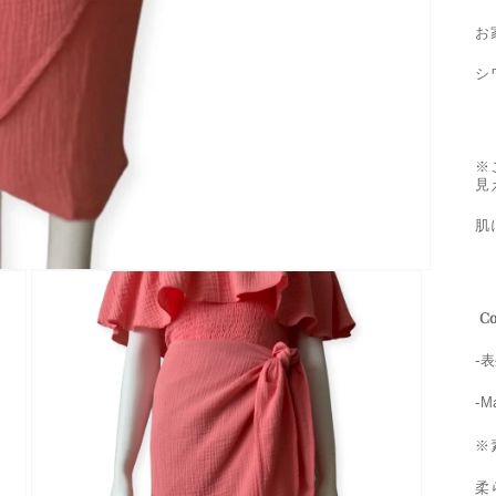
お
シ
※
見
肌
Co
-
-M
※
柔