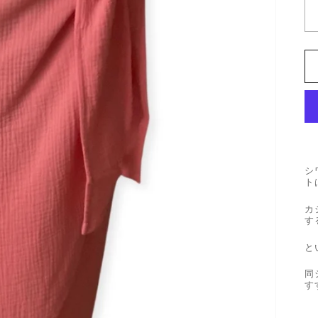
量
シ
ト
カ
す
と
同
す