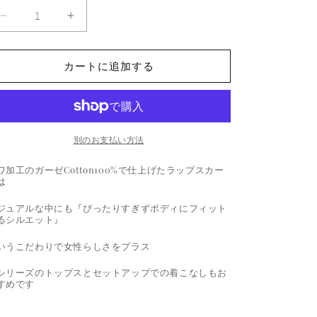
Tyra
Tyra
Tulip
Tulip
Skirt
Skirt
-
-
カートに追加する
Flamingo
Flamingo
の
の
数
数
量
量
別のお支払い方法
を
を
減
増
ワ加工のガーゼCotton100%で仕上げたラップスカー
は
ら
や
す
す
ジュアルな中にも『ぴったりすぎずボディにフィット
るシルエット』
いうこだわりで女性らしさをプラス
シリーズのトップスとセットアップでの着こなしもお
すめです