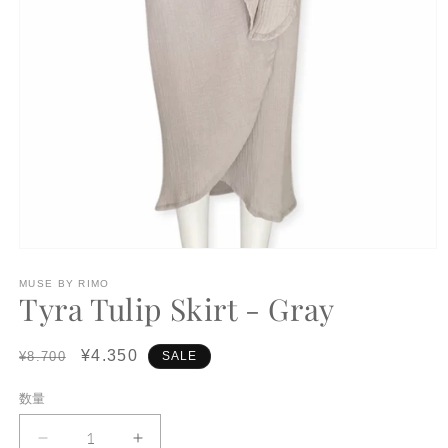
モ
ー
MUSE BY RIMO
ダ
Tyra Tulip Skirt - Gray
ル
で
メ
Regular
Sale
¥4.350
¥8.700
SALE
デ
price
price
ィ
数量
ア
数
(1)
量
を
Tyra
Tyra