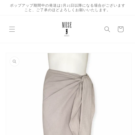
コンテ
ポップアップ期間中の発送は7月25日以降になる場合がございます
ンツに
こと、ご了承のほどよろしくお願いいたします。
進む
カ
ー
ト
商品情
報にス
キップ