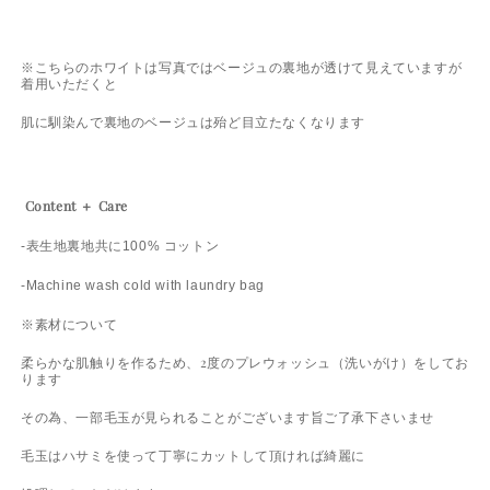
※こちらのホワイトは写真ではベージュの裏地が透けて見えていますが
着用いただくと
肌に馴染んで裏地のベージュは殆ど目立たなくなります
Content ＋ Care
-表生地裏地共に100% コットン
-Machine wash cold with laundry bag
※素材について
柔らかな肌触りを作るため、2度のプレウォッシュ（洗いがけ）をしてお
ります
その為、一部毛玉が見られることがございます旨ご了承下さいませ
毛玉はハサミを使って丁寧にカットして頂ければ綺麗に