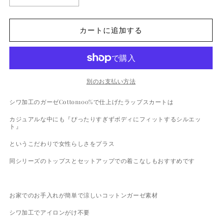
開
Tulip
Tulip
く
Skirt
Skirt
-
-
カートに追加する
Gray
Gray
の
の
数
数
量
量
別のお支払い方法
を
を
減
増
シワ加工のガーゼCotton100%で仕上げたラップスカートは
ら
や
カジュアルな中にも『ぴったりすぎずボディにフィットするシルエッ
す
す
ト』
というこだわりで女性らしさをプラス
同シリーズのトップスとセットアップでの着こなしもおすすめです
お家でのお手入れが簡単で涼しいコットンガーゼ素材
シワ加工でアイロンがけ不要