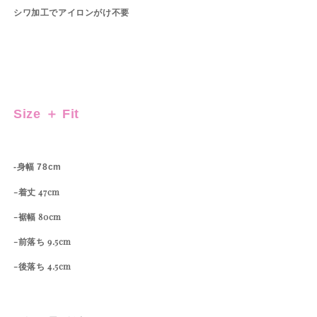
シワ加工でアイロンがけ不要
Size ＋ Fit
-身幅 78cm
-着丈 47cm
-裾幅 80cm
-前落ち 9.5cm
-後落ち 4.5cm