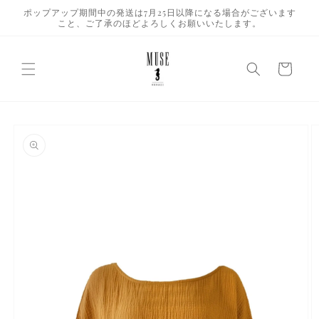
コンテ
ポップアップ期間中の発送は7月25日以降になる場合がございます
ンツに
こと、ご了承のほどよろしくお願いいたします。
進む
カ
ー
ト
商品情
報にス
キップ