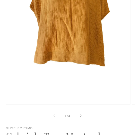
モ
ー
の
1
/
3
ダ
ル
で
MUSE BY RIMO
メ