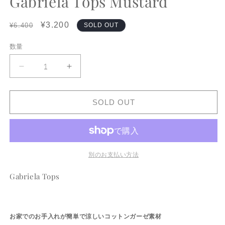
Gabriela Tops Mustard
デ
ィ
Regular
Sale
¥3.200
ア
¥6.400
SOLD OUT
(1)
(2
price
price
を
数量
数
開
く
量
Gabriela
Gabriela
Tops
Tops
Mustard
Mustard
SOLD OUT
の
の
数
数
量
量
を
を
減
増
別のお支払い方法
ら
や
す
す
Gabriela Tops
お家でのお手入れが簡単で涼しいコットンガーゼ素材