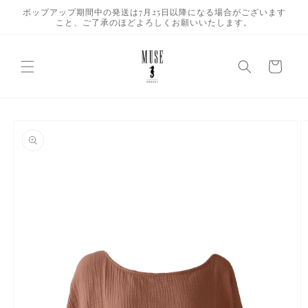
コンテ
ポップアップ期間中の発送は7月25日以降になる場合がございます
ンツに
こと、ご了承のほどよろしくお願いいたします。
進む
カ
ー
ト
商品情
報にス
キップ