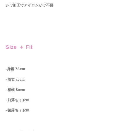
シワ加工でアイロンがけ不要
Size ＋ Fit
-身幅 78cm
-着丈 47cm
-裾幅 80cm
-前落ち 9.5cm
-後落ち 4.5cm