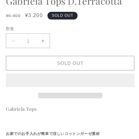
Gabriela Tops D.Terracotta
デ
ィ
Regular
Sale
¥3.200
ア
¥6.400
SOLD OUT
(1)
(2
price
price
を
数量
数
開
く
量
Gabriela
Gabriela
Tops
Tops
D.Terracotta
D.Terracotta
SOLD OUT
の
の
数
数
量
量
を
を
減
増
ら
や
す
す
Gabriela Tops
お家でのお手入れが簡単で涼しいコットンガーゼ素材