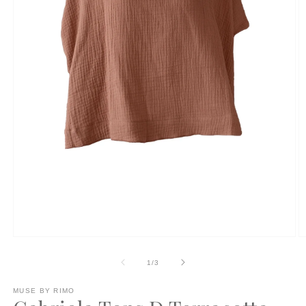
モ
ー
の
1
/
3
ダ
ル
で
MUSE BY RIMO
メ