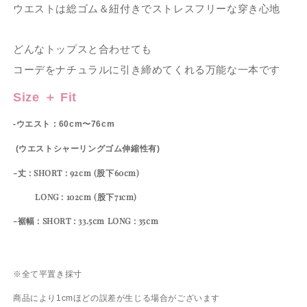
ウエストは総ゴム＆紐付きでストレスフリーな穿き心地
どんなトップスと合わせても
コーデをナチュラルに引き締めてくれる万能な一本です
Size ＋ Fit
-ウエスト : 60cm〜76cm
(ウエストシャーリングゴム伸縮性有)
-丈 : SHORT : 92cm (股下60cm)
LONG : 102cm (股下71cm)
-裾幅 : SHORT : 33.5cm LONG : 35cm
※全て平置き採寸
商品により1cmほどの誤差が生じる場合がございます