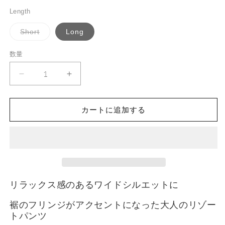
price
を
Length
開
く
バ
Short
Long
リ
エ
ー
数量
数
シ
ョ
量
ン
Fringe
Fringe
は
Wide
売
Wide
り
Pants
Pants
切
/
れ
/
カートに追加する
て
Mocha
Mocha
い
る
の
の
か
数
数
販
売
量
量
で
き
を
を
ま
減
せ
増
リラックス感のあるワイドシルエットに
ん
ら
や
す
す
裾のフリンジがアクセントになった大人のリゾー
トパンツ