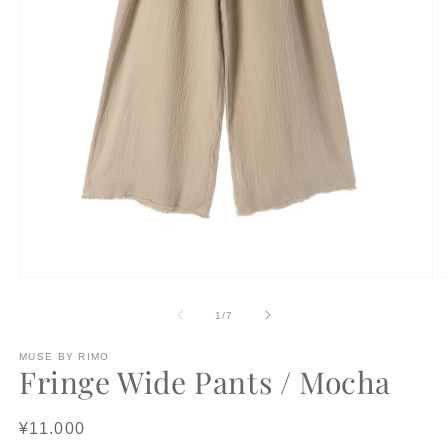
モ
ー
の
1
/
7
ダ
ル
で
MUSE BY RIMO
Fringe Wide Pants / Mocha
メ
デ
ィ
Regular
¥11.000
ア
(1)
(2