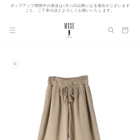
コンテ
ポップアップ期間中の発送は7月25日以降になる場合がございます
ンツに
こと、ご了承のほどよろしくお願いいたします。
進む
カ
ー
ト
商品情
報にス
キップ