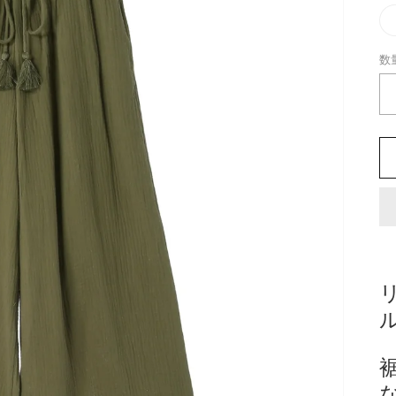
数
数
量