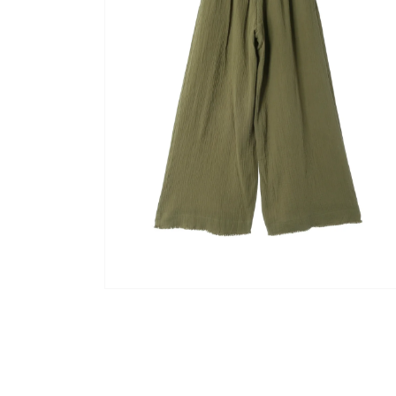
ア
(1)
を
開
く
モ
ー
ダ
ル
で
メ
デ