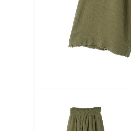
モ
ー
ダ
ル
で
メ
デ
ィ