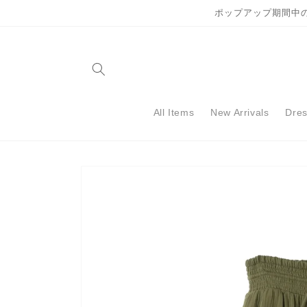
コンテ
ポップアップ期間中
ンツに
進む
All Items
New Arrivals
Dre
商品情
報にス
キップ