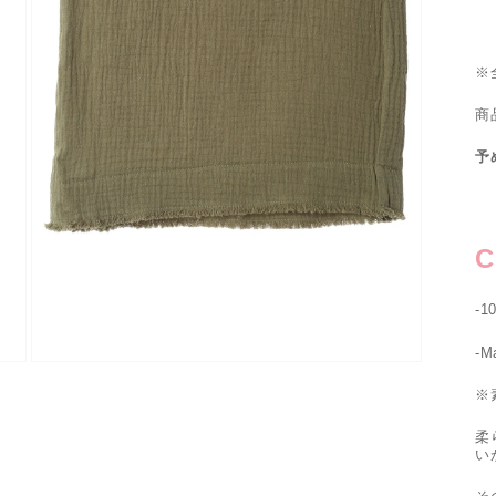
※
商
予
C
-
-M
モ
ー
※
ダ
ル
柔
で
い
メ
デ
そ