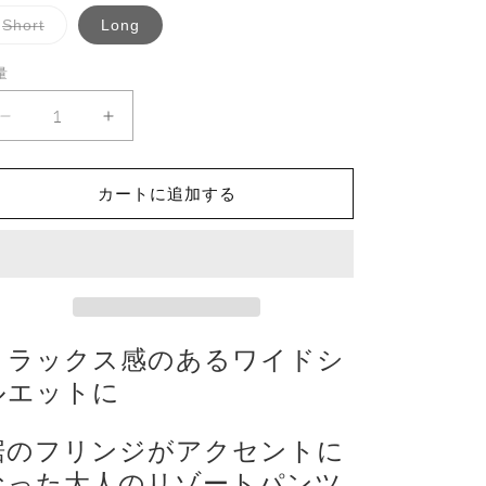
バ
Short
Long
リ
エ
ー
量
シ
ョ
ン
Fringe
Fringe
は
Wide
売
Wide
り
Pants
Pants
切
/
れ
/
カートに追加する
て
Khaki
Khaki
い
る
の
の
か
数
数
販
売
量
量
で
き
を
を
ま
減
せ
増
リラックス感のあるワイドシ
ん
ら
や
ルエットに
す
す
裾のフリンジがアクセントに
なった大人のリゾートパンツ