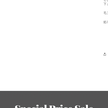
ィ
下
ア
(3)
毛
を
開
処
く