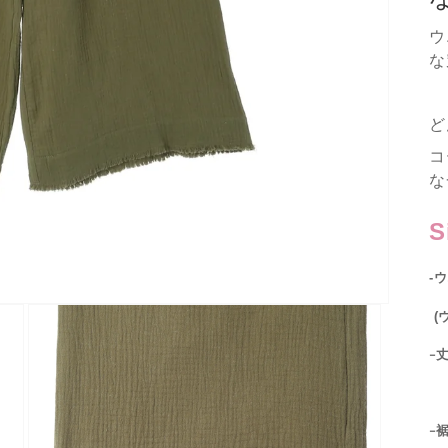
ウ
な
ど
コ
な
S
-
(
-丈
LO
-裾