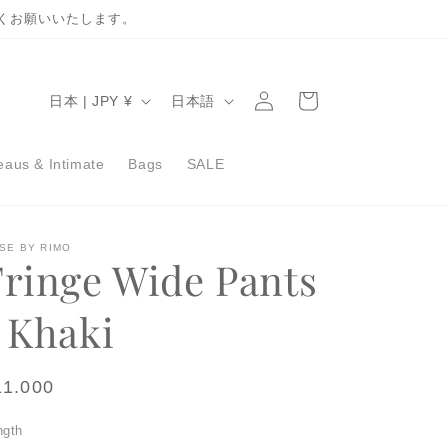
くお願いいたします。
ロ
カ
グ
国
言
ー
日本 | JPY ¥
日本語
イ
/
語
ト
ン
地
aus & Intimate
Bags
SALE
域
SE BY RIMO
Fringe Wide Pants
/ Khaki
egular
11.000
ice
ngth