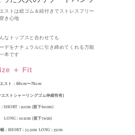
エストは総ゴム＆紐付きでストレスフリー
穿き心地
んなトップスと合わせても
ーデをナチュラルに引き締めてくれる万能
一本です
ize ＋ Fit
ウエスト : 60cm〜76cm
ウエストシャーリングゴム伸縮性有)
 : SHORT : 92cm (股下60cm)
NG : 102cm (股下71cm)
幅 : SHORT : 33.5cm LONG : 35cm