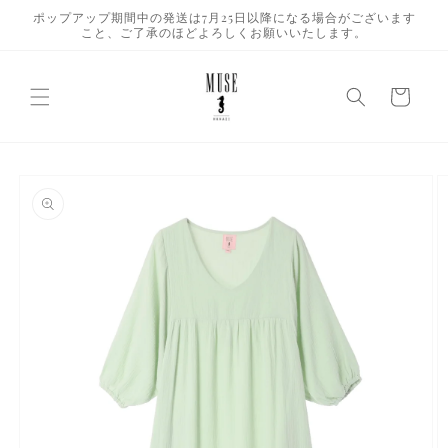
コンテ
ポップアップ期間中の発送は7月25日以降になる場合がございます
ンツに
こと、ご了承のほどよろしくお願いいたします。
進む
カ
ー
ト
商品情
報にス
キップ