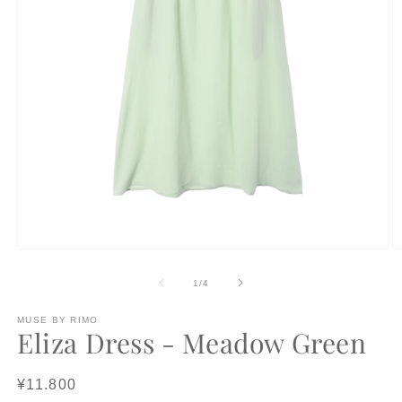
モ
ー
の
1
/
4
ダ
ル
で
MUSE BY RIMO
Eliza Dress - Meadow Green
メ
デ
ィ
Regular
¥11.800
ア
(1)
(2