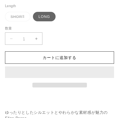
price
を
Length
開
く
バ
SHORT
LONG
リ
エ
ー
数量
数
シ
ョ
量
ン
Eliza
Eliza
は
Dress
売
Dress
り
-
-
切
Meadow
れ
Meadow
カートに追加する
て
Green
Green
い
る
の
の
か
数
数
販
売
量
量
で
き
を
を
ま
減
せ
増
ん
ら
や
す
す
ゆったりとしたシルエットとやわらかな素材感が魅力の