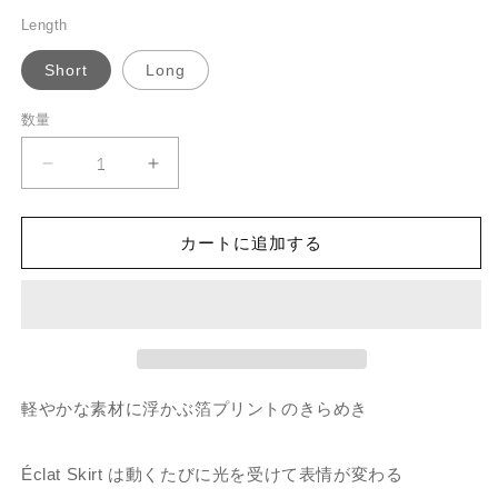
price
を
Length
開
く
Short
Long
数量
数
量
Eclat
Eclat
Skirt
Skirt
の
の
カートに追加する
数
数
量
量
を
を
減
増
ら
や
す
す
軽やかな素材に浮かぶ箔プリントのきらめき
Éclat Skirt は動くたびに光を受けて表情が変わる