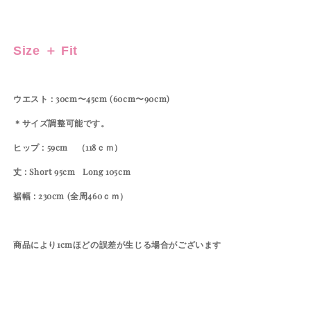
Size ＋ Fit
ウエスト : 30cm〜45cm (60cm〜90cm)
＊サイズ調整可能です。
ヒップ : 59cm （118ｃｍ）
丈 : Short 95cm
Long 105cm
裾幅 : 230cm (全周460ｃｍ）
商品により1cmほどの誤差が生じる場合がございます