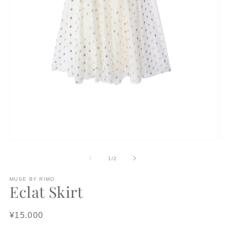
モ
ー
の
1
/
2
ダ
ル
で
MUSE BY RIMO
Eclat Skirt
メ
デ
ィ
Regular
¥15.000
ア
(1)
(2