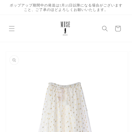
コンテ
ポップアップ期間中の発送は7月25日以降になる場合がございます
ンツに
こと、ご了承のほどよろしくお願いいたします。
進む
カ
ー
ト
商品情
報にス
キップ