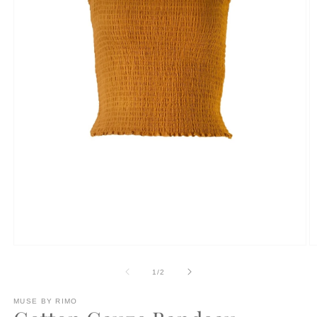
モ
ー
の
1
/
2
ダ
ル
で
MUSE BY RIMO
メ