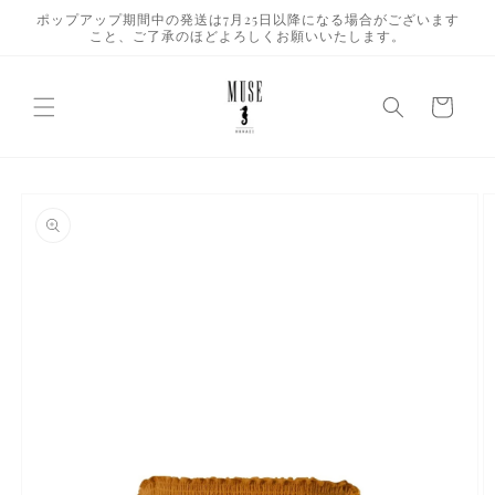
コンテ
ポップアップ期間中の発送は7月25日以降になる場合がございます
ンツに
こと、ご了承のほどよろしくお願いいたします。
進む
カ
ー
ト
商品情
報にス
キップ