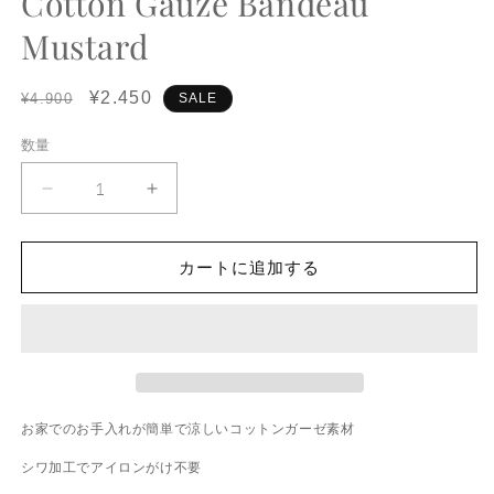
Cotton Gauze Bandeau
デ
Mustard
ィ
ア
(1)
(2
を
Regular
Sale
¥2.450
¥4.900
SALE
開
price
price
く
数量
数
量
Cotton
Cotton
Gauze
Gauze
Bandeau
Bandeau
Mustard
Mustard
カートに追加する
の
の
数
数
量
量
を
を
減
増
ら
や
お家でのお手入れが簡単で涼しいコットンガーゼ素材
す
す
シワ加工でアイロンがけ不要