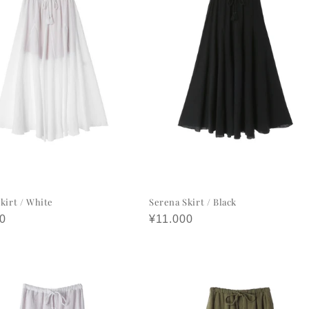
kirt / White
Serena Skirt / Black
0
정
¥11.000
가