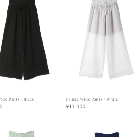
ide Pants / Black
Fringe Wide Pants / White
0
정
¥11.000
가