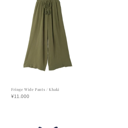
Fringe Wide Pants / Khaki
정
¥11.000
가