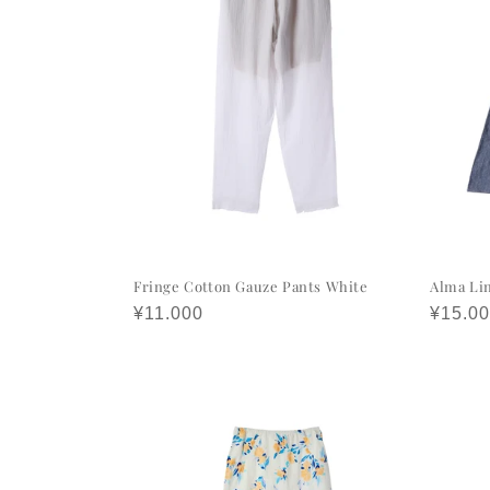
Fringe Cotton Gauze Pants White
Alma Lin
정
¥11.000
정
¥15.0
가
가