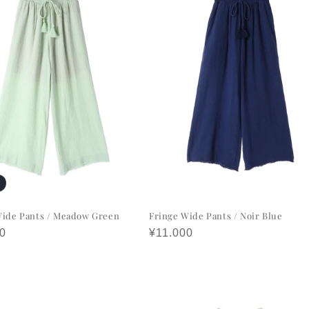
Wide Pants / Meadow Green
Fringe Wide Pants / Noir Blue
0
정
¥11.000
가