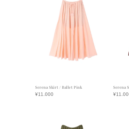
Serena Skirt / Ballet Pink
Serena S
정
¥11.000
정
¥11.00
가
가