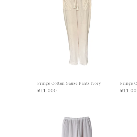
Fringe Cotton Gauze Pants Ivory
Fringe 
정
¥11.000
정
¥11.00
가
가