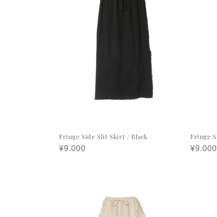
Fringe Side Slit Skirt / Black
Fringe S
정
¥9.000
정
¥9.000
가
가