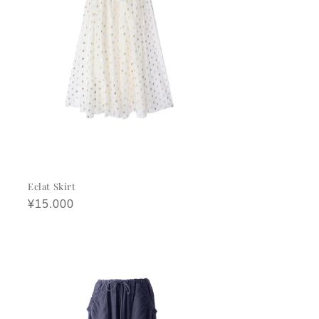
Eclat Skirt
정
¥15.000
가