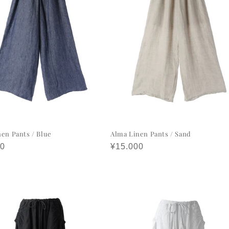
en Pants / Blue
Alma Linen Pants / Sand
00
정
¥15.000
가