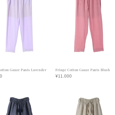
Cotton Gauze Pants Lavender
Fringe Cotton Gauze Pants Blush
0
정
¥11.000
가