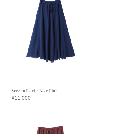
Serena Skirt / Noir Blue
정
¥11.000
가