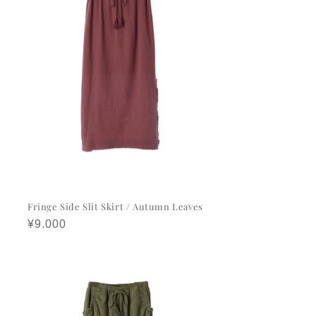
Fringe Side Slit Skirt / Autumn Leaves
정
¥9.000
가