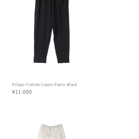
Fringe Cotton Gauze Pants Black
정
¥11.000
가