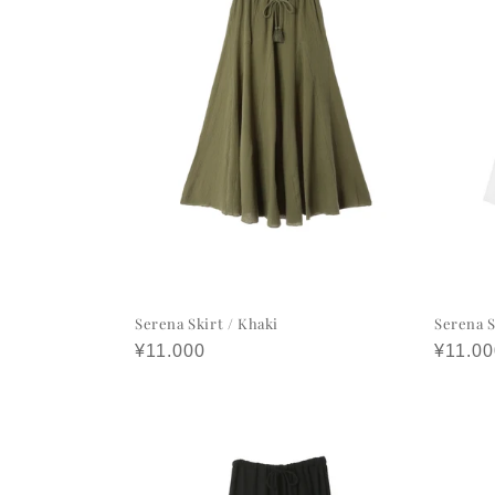
Serena Skirt / Khaki
Serena S
정
¥11.000
정
¥11.00
가
가