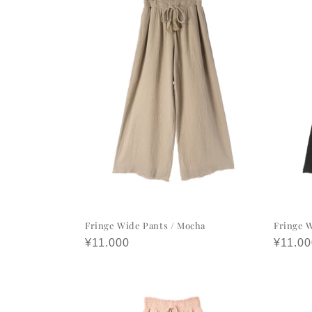
Fringe Wide Pants / Mocha
Fringe W
정
¥11.000
정
¥11.00
가
가