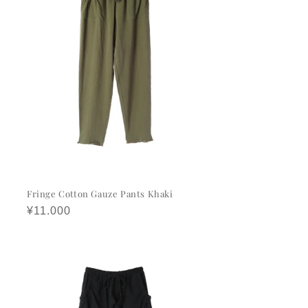
Fringe Cotton Gauze Pants Khaki
정
¥11.000
가