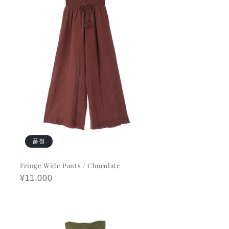
품절
Fringe Wide Pants / Chocolate
정
¥11.000
가