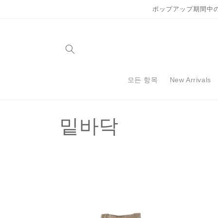
콘텐츠
ポップアップ期間中
로 건너
뛰기
모든 항목
New Arrivals
컬
밑바닥
렉
션
: