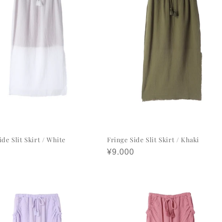
ide Slit Skirt / White
Fringe Side Slit Skirt / Khaki
정
¥9.000
가