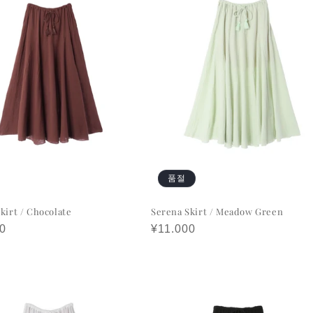
품절
kirt / Chocolate
Serena Skirt / Meadow Green
0
정
¥11.000
가