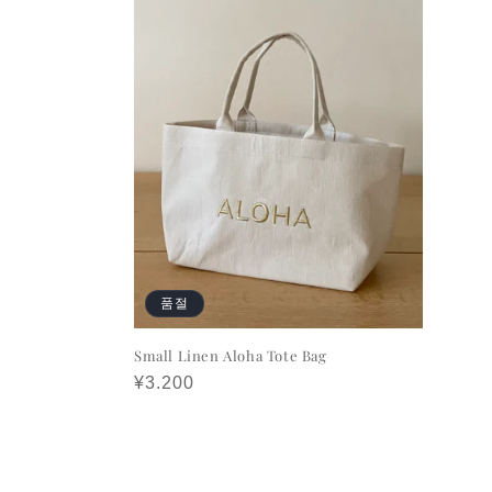
품절
Small Linen Aloha Tote Bag
정
¥3.200
가