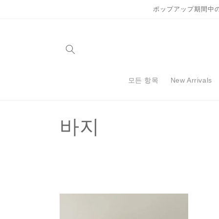
콘텐츠
ポップアップ期間中
로 건너
뛰기
모든 항목
New Arrivals
컬
바지
렉
션
: