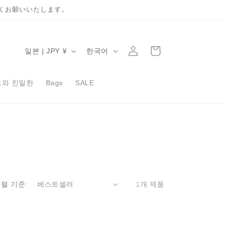
くお願いいたします。
로
카
국
언
그
일본 | JPY ¥
한국어
트
가
어
인
/
도와 친밀한
Bags
SALE
지
역
렬 기준:
1개 제품