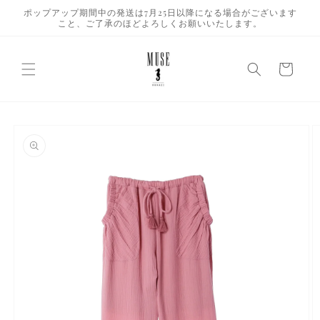
コンテ
ポップアップ期間中の発送は7月25日以降になる場合がございます
ンツに
こと、ご了承のほどよろしくお願いいたします。
進む
カ
ー
ト
商品情
報にス
キップ