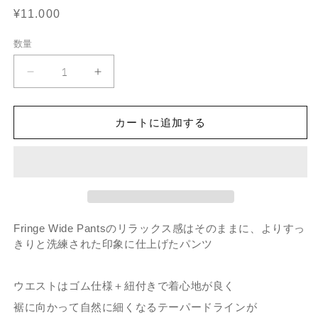
を
Regular
¥11.000
開
price
く
数量
数
量
Fringe
Fringe
Cotton
Cotton
Gauze
Gauze
Pants
Pants
カートに追加する
Blush
Blush
の
の
数
数
量
量
を
を
減
増
Fringe Wide Pantsのリラックス感はそのままに、よりすっ
ら
や
きりと洗練された印象に仕上げたパンツ
す
す
ウエストはゴム仕様＋紐付きで着心地が良く
裾に向かって自然に細くなるテーパードラインが