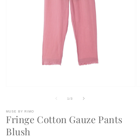
モ
ー
の
1
/
3
ダ
ル
で
MUSE BY RIMO
Fringe Cotton Gauze Pants
メ
デ
Blush
ィ
ア
(1)
(2